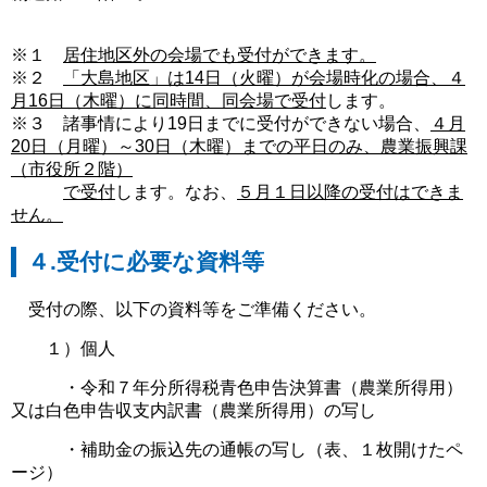
※１
居住地区外の会場でも受付ができます。
※２
「大島地区」は14日（火曜）が会場時化の場合、４
月16日（木曜）に同時間、同会場で受付
します。
※３ 諸事情により19日までに受付ができない場合、
４月
20日（月曜）～30日（木曜）までの平日のみ、農業振興課
（市役所２階）
で受付
します。なお、
５月１日以降の受付はできま
せん。
４.受付に必要な資料等
受付の際、以下の資料等をご準備ください。
１）個人
・令和７年分所得税青色申告決算書（農業所得用）
又は白色申告収支内訳書（農業所得用）の写し
・補助金の振込先の通帳の写し（表、１枚開けたペ
ージ）