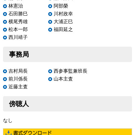
林憲治
阿部榮
石田勝巳
川村政幸
横尾秀雄
大浦正巳
松本一郎
福田延之
西川靖子
事務局
吉村局長
西参事監兼班長
前川係長
山本主査
近藤主査
傍聴人
なし