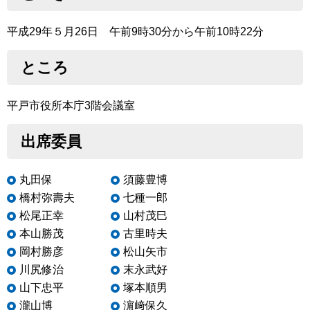
平成29年５月26日 午前9時30分から午前10時22分
ところ
平戸市役所本庁3階会議室
出席委員
丸田保
須藤豊博
橋村弥壽夫
七種一郎
松尾正幸
山村茂巳
本山勝茂
古里時夫
岡村勝彦
松山矢市
川尻修治
末永武好
山下忠平
塚本順男
瀧山博
濵﨑保久