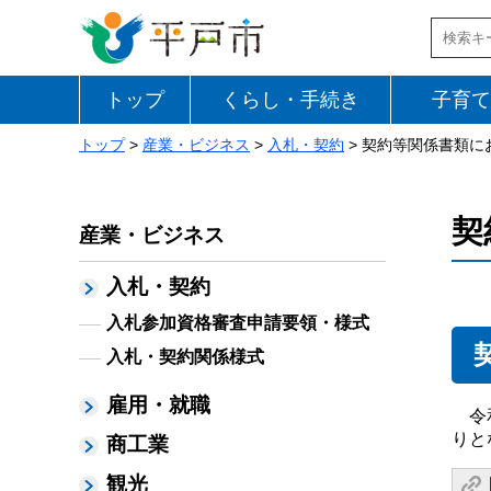
トップ
くらし・手続き
子育て
トップ
>
産業・ビジネス
>
入札・契約
> 契約等関係書類
契
産業・ビジネス
入札・契約
入札参加資格審査申請要領・様式
入札・契約関係様式
雇用・就職
令和
りと
商工業
観光