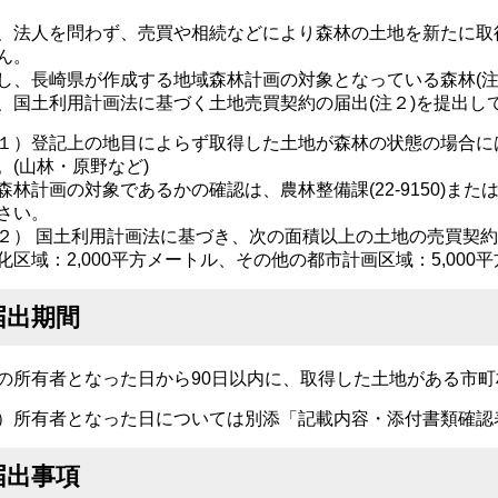
、法人を問わず、売買や相続などにより森林の土地を新たに取
ん。
し、長崎県が作成する地域森林計画の対象となっている森林(注
、国土利用計画法に基づく土地売買契約の届出(注２)を提出し
１）登記上の地目によらず取得した土地が森林の状態の場合に
。(山林・原野など)
森林計画の対象であるかの確認は、農林整備課(22-9150)または県
さい。
２） 国土利用計画法に基づき、次の面積以上の土地の売買契
化区域：2,000平方メートル、その他の都市計画区域：5,000
届出期間
の所有者となった日から90日以内に、取得した土地がある市
）所有者となった日については別添「記載内容・添付書類確認
届出事項