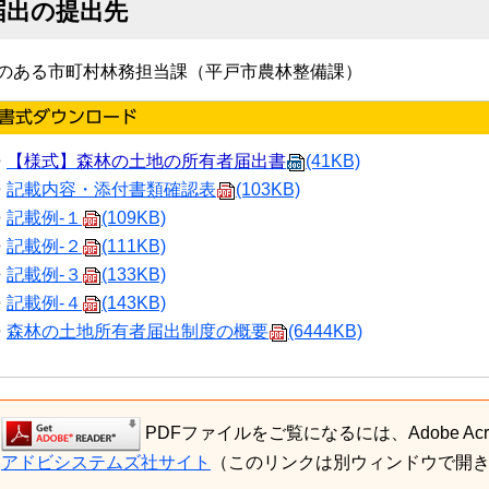
届出の提出先
のある市町村林務担当課（平戸市農林整備課）
【様式】森林の土地の所有者届出書
(41KB)
記載内容・添付書類確認表
(103KB)
記載例-１
(109KB)
記載例-２
(111KB)
記載例-３
(133KB)
記載例-４
(143KB)
森林の土地所有者届出制度の概要
(6444KB)
PDFファイルをご覧になるには、Adobe Acro
アドビシステムズ社サイト
（このリンクは別ウィンドウで開