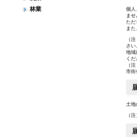
林業
個人
ませ
ただ
また
（注
さい
地域
くだ
（注
市街
土地
（注