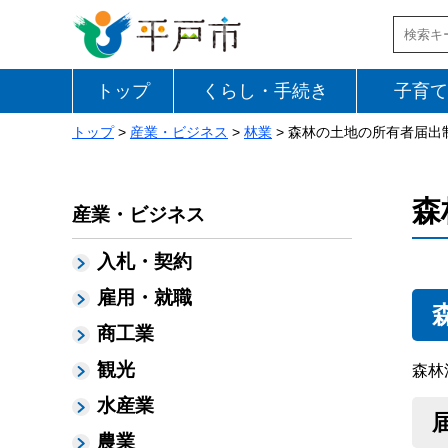
トップ
くらし・手続き
子育て
トップ
>
産業・ビジネス
>
林業
> 森林の土地の所有者届出
森
産業・ビジネス
入札・契約
雇用・就職
商工業
観光
森林
水産業
農業