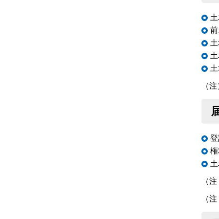
土
前
土
土
土
（注
登
権
土
（注
（注