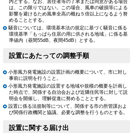
内とする。なお、居住者等の了承または同意がある場合
は、この限りではない。この場合、風車の破損等による
影響を避けるため風車全高の概ね５倍以上になるよう努
めることとする。
騒音については、環境基本法の規定に基づく騒音に係る
環境基準「もっぱら住居の用に供される地域」に係る基
準値内（昼間55dB、夜間45dB）とする。
設置にあたっての調整手順
小形風力発電施設の設置計画の概要について、市に対し
事前に説明を行うこと。
小形風力発電施設の設置する地域や規模の概要を計画し
た時点で、関係する自治会および近隣住民等に対して説
明会を開催し、理解促進に努めることとする。
設置に係る法規制等について、関係する市の所管課およ
び関係行政機関と協議、必要な調整を行うものとする。
設置に関する届け出