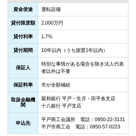
資金使途
運転設備
貸付限度額
2,000万円
貸付利率
1.7%
貸付期間
10年以内（うち据置1年以内）
特別な事情がある場合を除き法人代表
保証人
者以外は不要
保証料率
市が全額補給
親和銀行 平戸・生月・田平各支店
取扱金融機
関
十八銀行 平戸支店
平戸商工会議所 電話：
0950-22-3131
申込先
平戸市商工会 電話：
0950-57-0223