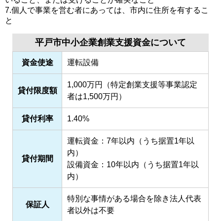
7.個人で事業を営む者にあっては、市内に住所を有するこ
と
平戸市中小企業創業支援資金について
資金使途
運転設備
1,000万円（特定創業支援等事業認定
貸付限度額
者は1,500万円）
貸付利率
1.40%
運転資金：7年以内（うち据置1年以
内）
貸付期間
設備資金：10年以内（うち据置1年以
内）
特別な事情がある場合を除き法人代表
保証人
者以外は不要