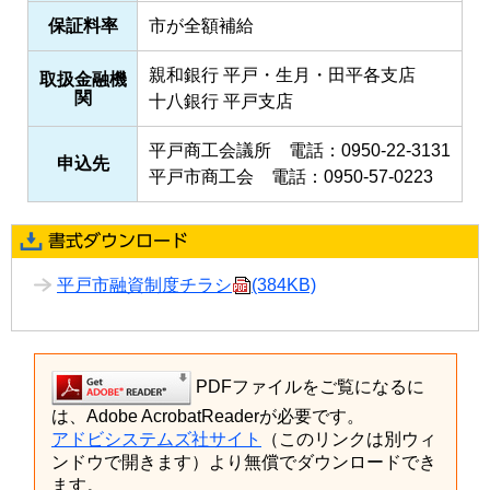
保証料率
市が全額補給
親和銀行 平戸・生月・田平各支店
取扱金融機
関
十八銀行 平戸支店
平戸商工会議所 電話：
0950-22-3131
申込先
平戸市商工会 電話：
0950-57-0223
平戸市融資制度チラシ
(384KB)
PDFファイルをご覧になるに
は、Adobe AcrobatReaderが必要です。
アドビシステムズ社サイト
（このリンクは別ウィ
ンドウで開きます）より無償でダウンロードでき
ます。