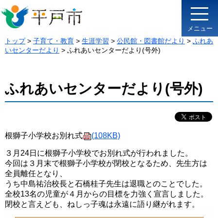
メニュー
トップ
>
子育て・教育
>
生涯学習
>
公民館・図書館だより
>
ふれあ
いセンターだより
> ふれあいセンターだより(号外)
ふれあいセンターだより(号外)
根獅子小学校お別れ式
(108KB)
３月24日に根獅子小学校でお別れ式が行われました。
今回は３月末で根獅子小学校が閉校となるため、先生方は
全員離任となり、
うち中島祐治校長と石橋桂子先生は退職とのことでした。
全校13名の児童が４月からの目標を力強く宣言しました。
閉校と言えども、ねしっ子魂は永遠に語り継がれます。