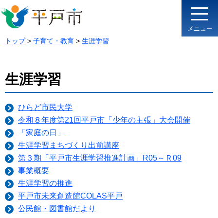
メニュー
トップ
>
子育て・教育
>
生涯学習
生涯学習
ひらど市民大学
令和８年度第21回平戸市「少年の主張」大会開催
「家庭の日」
生涯学習まちづくり出前講座
第３期「平戸市生涯学習推進計画」R05～Ｒ09
事業概要
生涯学習の推進
平戸市未来創造館COLAS平戸
公民館・図書館だより