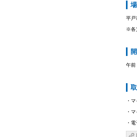
平戸
※各
開
午前
・マ
・マ
・電