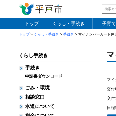
トップ
くらし・手続き
子育て
トップ
>
くらし・手続き
>
手続き
> マイナンバーカード休
マ
くらし手続き
手続き
申請書ダウンロード
マイ
ごみ・環境
交付
相談窓口
交付
水道について
日程
税金について