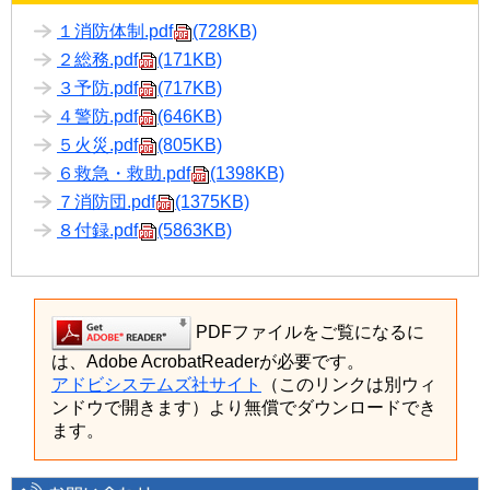
１消防体制.pdf
(728KB)
２総務.pdf
(171KB)
３予防.pdf
(717KB)
４警防.pdf
(646KB)
５火災.pdf
(805KB)
６救急・救助.pdf
(1398KB)
７消防団.pdf
(1375KB)
８付録.pdf
(5863KB)
PDFファイルをご覧になるに
は、Adobe AcrobatReaderが必要です。
アドビシステムズ社サイト
（このリンクは別ウィ
ンドウで開きます）より無償でダウンロードでき
ます。