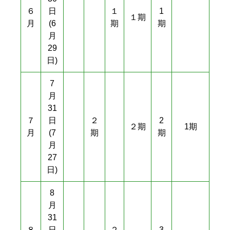
６
日
１
1
１期
月
(6
期
期
月
29
日)
7
月
31
７
日
２
2
２期
1期
月
(7
期
期
月
27
日)
8
月
31
８
日
２
3