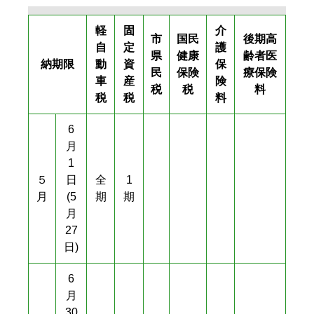
軽
固
介
市
国民
後期高
自
定
護
県
健康
齢者医
納期限
動
資
保
民
保険
療保険
車
産
険
税
税
料
税
税
料
6
月
1
５
日
全
1
月
(5
期
期
月
27
日)
6
月
30