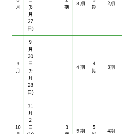
３期
2期
月
(8
期
期
月
27
日)
9
月
30
９
日
4
４期
3期
月
(9
期
月
28
日)
11
月
2
10
日
3
5
５期
4期