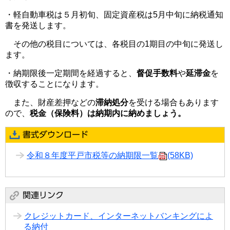
・軽自動車税は５月初旬、固定資産税は5月中旬に納税通知
書を発送します。
その他の税目については、各税目の1期目の中旬に発送し
ます。
・納期限後一定期間を経過すると、
督促手数料
や
延滞金
を
徴収することになります。
また、財産差押などの
滞納処分
を受ける場合もあります
ので、
税金（保険料）は納期内に納めましょう。
令和８年度平戸市税等の納期限一覧
(58KB)
クレジットカード、インターネットバンキングによ
る納付