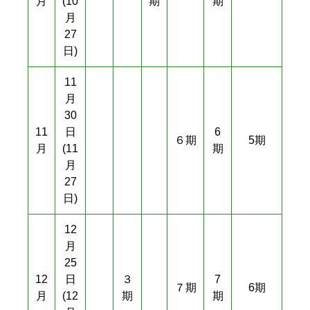
月
(10
期
期
月
27
日)
11
月
30
11
日
6
６期
5期
月
(11
期
月
27
日)
12
月
25
12
日
３
7
７期
6期
月
(12
期
期