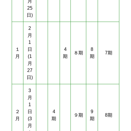
月
25
日)
2
月
1
１
日
4
8
８期
7期
月
(1
期
期
月
27
日)
3
月
1
２
日
4
9
９期
8期
月
(3
期
期
月