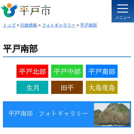
メニュー
トップ
>
行政情報
>
フォトギャラリー
>
平戸南部
平戸南部