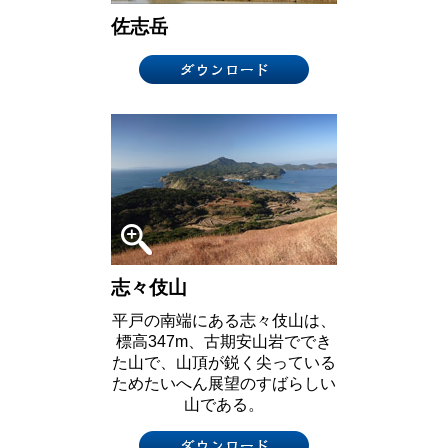
佐志岳
志々伎山
平戸の南端にある志々伎山は、
標高347m、古期安山岩ででき
た山で、山頂が鋭く尖っている
ためたいへん展望のすばらしい
山である。