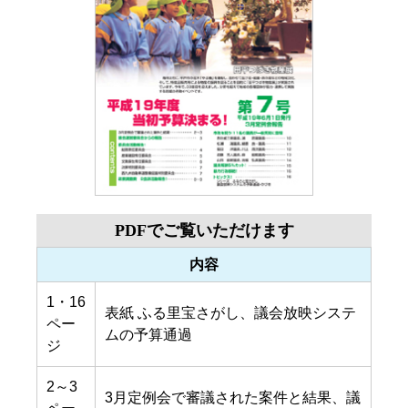
PDFでご覧いただけます
内容
1・16
表紙 ふる里宝さがし、議会放映システ
ペー
ムの予算通過
ジ
2～3
3月定例会で審議された案件と結果、議