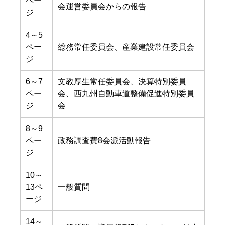
ペー
会運営委員会からの報告
ジ
4～5
ペー
総務常任委員会、産業建設常任委員会
ジ
6～7
文教厚生常任委員会、決算特別委員
ペー
会、西九州自動車道整備促進特別委員
ジ
会
8～9
ペー
政務調査費8会派活動報告
ジ
10～
13ペ
一般質問
ージ
14～