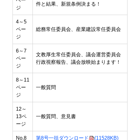
ペー
件と結果、新規条例決まる！
ジ
4～5
ペー
総務常任委員会、産業建設常任委員会
ジ
6～7
文教厚生常任委員会、議会運営委員会
ペー
行政視察報告、議会放映始まります！
ジ
8～11
ペー
一般質問
ジ
12～
13ペ
一般質問、意見書
ージ
No.8
第8号一括ダウンロード
(11528KB)