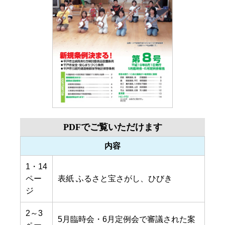
PDFでご覧いただけます
内容
1・14
ペー
表紙 ふるさと宝さがし、ひびき
ジ
2～3
5月臨時会・6月定例会で審議された案