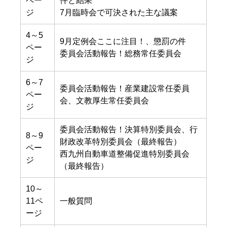
ペー
件と結果
ジ
7月臨時会で可決された主な議案
4～5
9月定例会ここに注目！、懲罰の件
ペー
委員会活動報告！総務常任委員会
ジ
6～7
委員会活動報告！産業建設常任委員
ペー
会、文教厚生常任委員会
ジ
委員会活動報告！決算特別委員会、行
8～9
財政改革特別委員会（最終報告）
ペー
西九州自動車道整備促進特別委員会
ジ
（最終報告）
10～
11ペ
一般質問
ージ