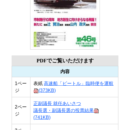
PDFでご覧いただけます
内容
1ペー
表紙
高速船「ビートル」臨時便を運航
ジ
(373KB)
正副議長 就任あいさつ
2ペー
議長選・副議長選の投票結果
ジ
(741KB)