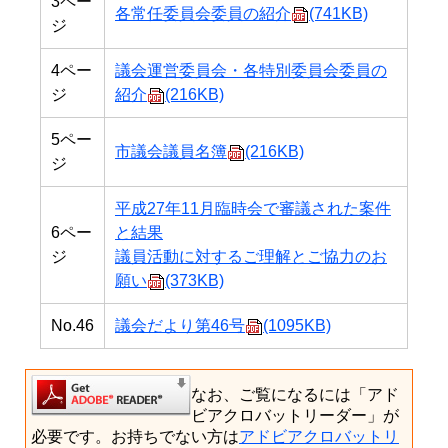
3ペー
各常任委員会委員の紹介
(741KB)
ジ
4ペー
議会運営委員会・各特別委員会委員の
ジ
紹介
(216KB)
5ペー
市議会議員名簿
(216KB)
ジ
平成27年11月臨時会で審議された案件
6ペー
と結果
ジ
議員活動に対するご理解とご協力のお
願い
(373KB)
No.46
議会だより第46号
(1095KB)
なお、ご覧になるには「アド
ビアクロバットリーダー」が
必要です。お持ちでない方は
アドビアクロバットリ