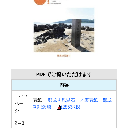
PDFでご覧いただけます
内容
1・12
表紙
「鄭成功児誕石」／裏表紙「鄭成
ペー
功記念館」
(2853KB)
ジ
2～3