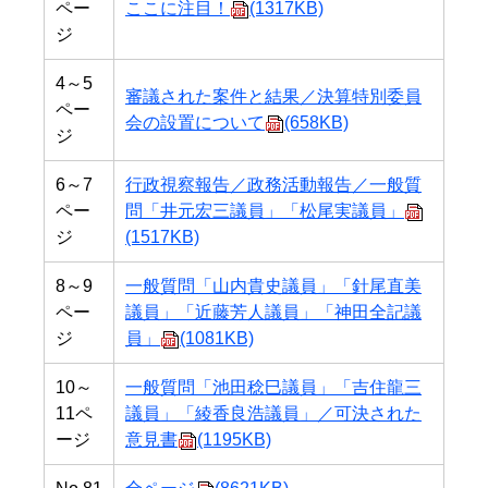
ペー
ここに注目！
(1317KB)
ジ
4～5
審議された案件と結果／決算特別委員
ペー
会の設置について
(658KB)
ジ
6～7
行政視察報告／政務活動報告／一般質
ペー
問「井元宏三議員」「松尾実議員」
ジ
(1517KB)
8～9
一般質問「山内貴史議員」「針尾直美
ペー
議員」「近藤芳人議員」「神田全記議
ジ
員」
(1081KB)
10～
一般質問「池田稔巳議員」「吉住龍三
11ペ
議員」「綾香良浩議員」／可決された
ージ
意見書
(1195KB)