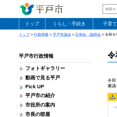
トップ
くらし・手続き
子育て
トップ
>
行政情報
>
平戸市議会
>
定例会・臨時会
> 令和
令
平戸市行政情報
フォトギャラリー
動画で見る平戸
令和
審議
Pick UP
平戸市の紹介
市役所の案内
市長の部屋