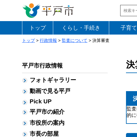
トップ
くらし・手続き
子育て
トップ
>
行政情報
>
監査について
> 決算審査
決
平戸市行政情報
フォトギャラリー
動画で見る平戸
Pick UP
監査
平戸市の紹介
的に
市役所の案内
市長の部屋