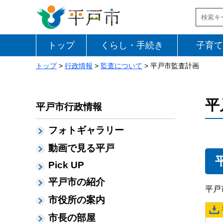
トップ
くらし・手続き
子育て
トップ
>
行政情報
>
監査について
> 平戸市監査計画
平
平戸市行政情報
フォトギャラリー
動画で見る平戸
Pick UP
平戸市の紹介
平戸
市役所の案内
市長の部屋