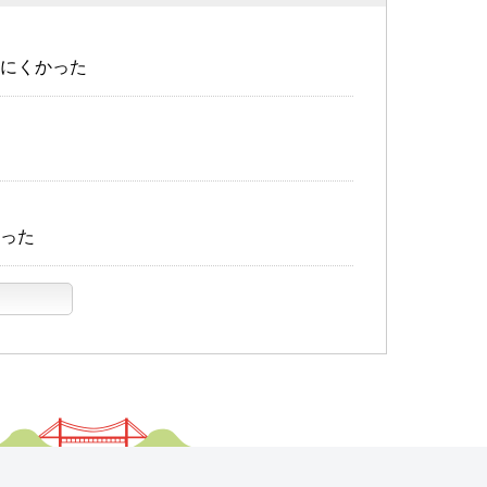
にくかった
った