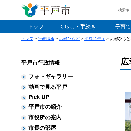
トップ
くらし・手続き
子育て
トップ
>
行政情報
>
広報ひらど
>
平成21年度
> 広報ひらど2
広
平戸市行政情報
フォトギャラリー
動画で見る平戸
Pick UP
平戸市の紹介
市役所の案内
市長の部屋