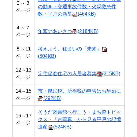
２～３
の動き・交通事故件数・火災救急件
ページ
数・平戸の新星
(464KB)
４～７
年頭のあいさつ
(2184KB)
ページ
８～11
考えよう、住まいの「未来」
ページ
(504KB)
12～13
定住促進住宅の入居者募集
(315KB)
ページ
14～15
市・県民税、所得税の申告はお早めに
ページ
(292KB)
そうだ図書館へ行こう・まち協トピッ
16～17
クス・「古写真」から見る平戸の記憶
ページ
遺産
(524KB)