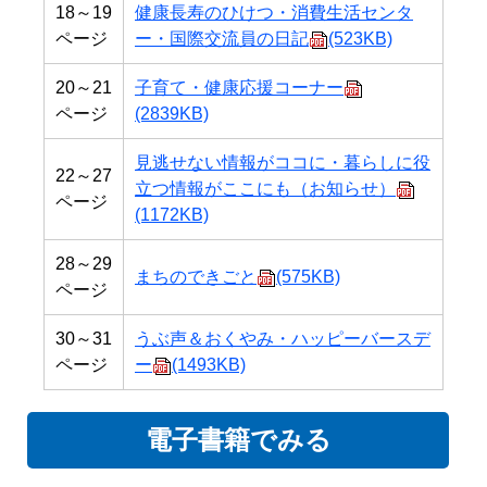
18～19
健康長寿のひけつ・消費生活センタ
ページ
ー・国際交流員の日記
(523KB)
20～21
子育て・健康応援コーナー
ページ
(2839KB)
見逃せない情報がココに・暮らしに役
22～27
立つ情報がここにも（お知らせ）
ページ
(1172KB)
28～29
まちのできごと
(575KB)
ページ
30～31
うぶ声＆おくやみ・ハッピーバースデ
ページ
ー
(1493KB)
電子書籍でみる