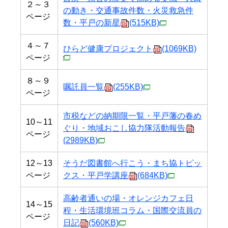
２～３
の動き・交通事故件数・火災救急件
ページ
数・平戸の新星
(515KB)
４～７
ひらど健康プロジェクト
(1069KB)
ページ
８～９
嘱託員一覧
(255KB)
ページ
市税などの納期限一覧・平戸藩の春め
10～11
ぐり・地域おこし協力隊活動報告
ページ
(2989KB)
12～13
そうだ図書館へ行こう・まち協トピッ
ページ
クス・平戸学講座
(684KB)
高齢者通いの場・オレンジカフェ日
14～15
程・生活環境班コラム・国際交流員の
ページ
日記
(560KB)