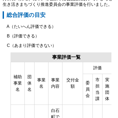
生き活きまちづくり推進委員会の事業評価を行いました。
総合評価の目安
A（たいへん評価できる）
B（評価できる）
C（あまり評価できない）
事業評価一覧
評価
補助
団
市
実
事業
事業
交付金
委
事業
体
担
施
名
内容
額
員
名
名
当
団
会
課
体
白石
町で