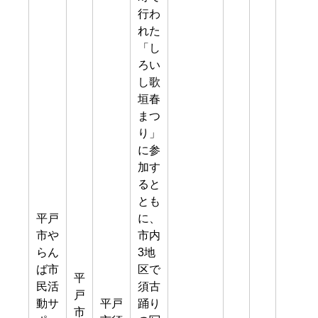
行わ
れた
「し
ろい
し歌
垣春
まつ
り」
に参
加す
ると
とも
平戸
に、
市や
市内
らん
3地
ば市
区で
平
民活
須古
戸
動サ
平戸
踊り
市