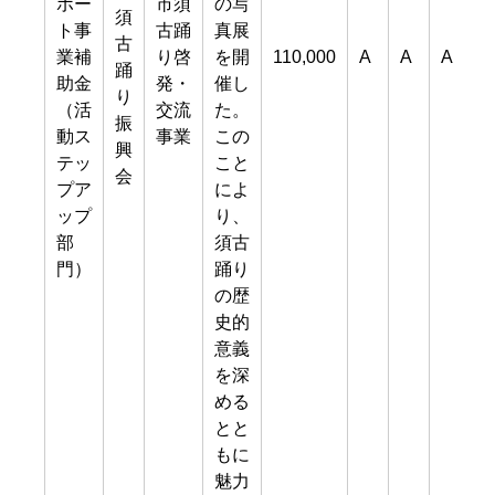
ポー
市須
の写
須
ト事
古踊
真展
古
業補
り啓
を開
110,000
A
A
A
踊
助金
発・
催し
り
（活
交流
た。
振
動ス
事業
この
興
テッ
こと
会
プア
によ
ップ
り、
部
須古
門）
踊り
の歴
史的
意義
を深
める
とと
もに
魅力