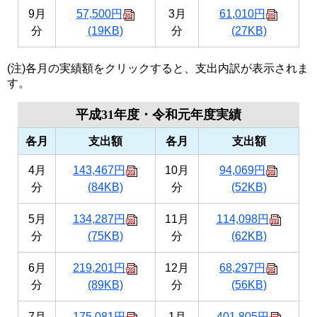
9月
57,500円
3月
61,010円
分
(19KB)
分
(27KB)
(注)各月の実績額をクリックすると、支出内訳が表示されま
す。
平成31年度・令和元年度実績
各月
支出額
各月
支出額
4月
143,467円
10月
94,069円
分
(84KB)
分
(52KB)
5月
134,287円
11月
114,098円
分
(75KB)
分
(62KB)
6月
219,201円
12月
68,297円
分
(89KB)
分
(56KB)
7月
175,081円
1月
401,805円