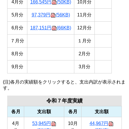
4月分
166,545円
(50KB)
10月分
5月分
97,379円
(56KB)
11月分
6月分
187,151円
(66KB)
12月分
７月分
１月分
8月分
2月分
9月分
3月分
(注)各月の実績額をクリックすると、支出内訳が表示されま
す。
令和７年度実績
各月
支出額
各月
支出額
4月
53,945円
10月
44,967円