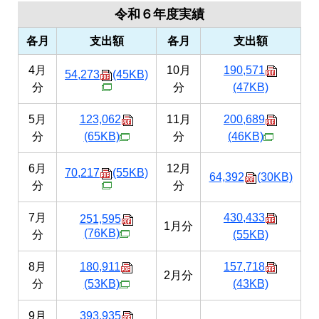
令和６年度実績
各月
支出額
各月
支出額
4月
10月
190,571
54,273
(45KB)
分
分
(47KB)
5月
123,062
11月
200,689
分
(65KB)
分
(46KB)
6月
12月
70,217
(55KB)
64,392
(30KB)
分
分
7月
430,433
251,595
1月分
(76KB)
分
(55KB)
8月
180,911
157,718
2月分
分
(53KB)
(43KB)
9月
393,935