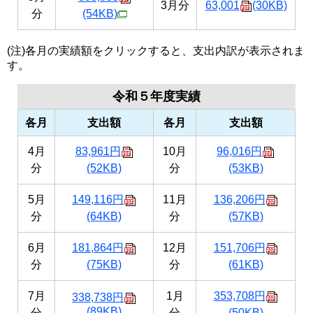
3月分
63,001
(30KB)
分
(54KB)
(注)各月の実績額をクリックすると、支出内訳が表示されま
す。
令和５年度実績
各月
支出額
各月
支出額
4月
83,961円
10月
96,016円
分
(52KB)
分
(53KB)
5月
149,116円
11月
136,206円
分
(64KB)
分
(57KB)
6月
181,864円
12月
151,706円
分
(75KB)
分
(61KB)
7月
1月
353,708円
338,738円
(89KB)
分
分
(50KB)