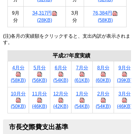
9月
34,317円
3月
76,384円
分
(28KB)
分
(58KB)
(注)各月の実績額をクリックすると、支出内訳が表示されま
す。
平成27年度実績
4月分
5月分
6月分
7月分
8月分
9月分
(58KB)
(56KB)
(54KB)
(61KB)
(60KB)
(39KB)
10月分
11月分
12月分
1月分
2月分
3月分
(50KB)
(46KB)
(42KB)
(54KB)
(54KB)
(46KB)
市長交際費支出基準