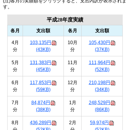
(注)各月の実績額をクリックすると、支出内訳が表示されま
す。
平成28年度実績
各月
支出額
各月
支出額
4月
103,135円
10月
105,430円
分
(43KB)
分
(37KB)
5月
131,383円
11月
111,964円
分
(45KB)
分
(52KB)
6月
117,853円
12月
210,198円
分
(59KB)
分
(34KB)
7月
84,874円
1月
248,529円
分
(38KB)
分
(86KB)
8月
436,289円
2月
59,974円
分
(52KB)
分
(52KB)