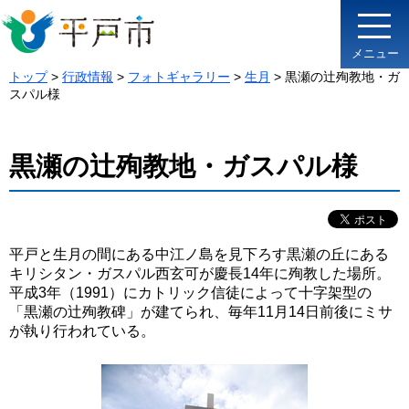
メニュー
トップ
>
行政情報
>
フォトギャラリー
>
生月
> 黒瀬の辻殉教地・ガ
スパル様
黒瀬の辻殉教地・ガスパル様
平戸と生月の間にある中江ノ島を見下ろす黒瀬の丘にある
キリシタン・ガスパル西玄可が慶長14年に殉教した場所。
平成3年（1991）にカトリック信徒によって十字架型の
「黒瀬の辻殉教碑」が建てられ、毎年11月14日前後にミサ
が執り行われている。