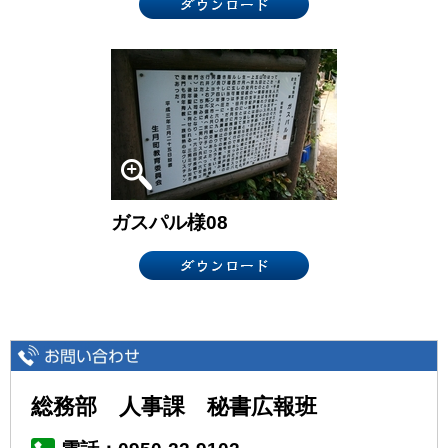
ガスパル様08
総務部 人事課 秘書広報班