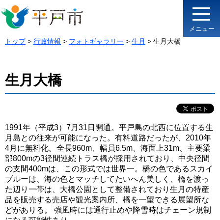
メニュー
トップ
>
行政情報
>
フォトギャラリー
>
生月
> 生月大橋
生月大橋
1991年（平成3）7月31日開通。平戸島の北西に位置する生
月島との往来が可能になった。有料道路だったが、2010年
4月に無料化。全長960m、幅員6.5m、海面上31m、主要梁
部800mの3径間連続トラス橋が採用されており、中央径間
の支間400mは、この形式では世界一。橋の色であるスカイ
ブルーは、海の色とマッチしてたいへん美しく、橋を渡っ
た辺り一帯は、大橋公園として整備されており生月の特産
品を販売する売店や観光案内所、橋を一望できる展望所な
どがありる。 強風時には通行止めや降雪時はチェーン規制