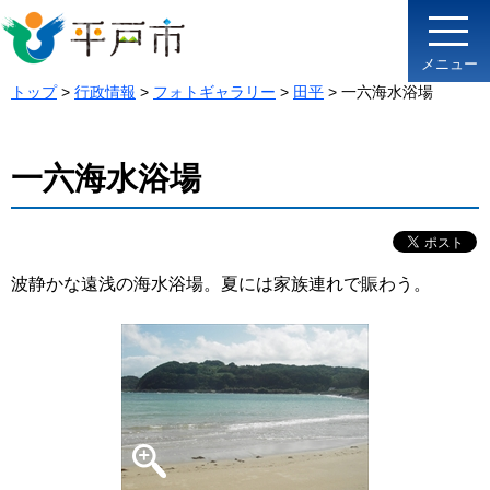
メニュー
トップ
>
行政情報
>
フォトギャラリー
>
田平
> 一六海水浴場
一六海水浴場
波静かな遠浅の海水浴場。夏には家族連れで賑わう。