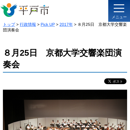
メニュー
トップ
>
行政情報
>
Pick UP
>
2017年
> ８月25日 京都大学交響楽
団演奏会
８月25日 京都大学交響楽団演
奏会