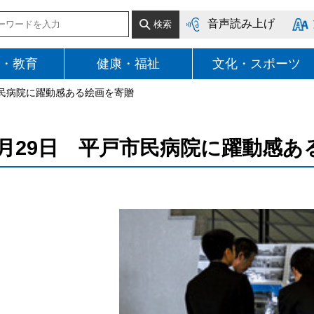
音声読み上げ
・教育
健康・福祉
文化・スポーツ
市民病院に躍動感ある絵画を寄贈
月29日 平戸市民病院に躍動感あ