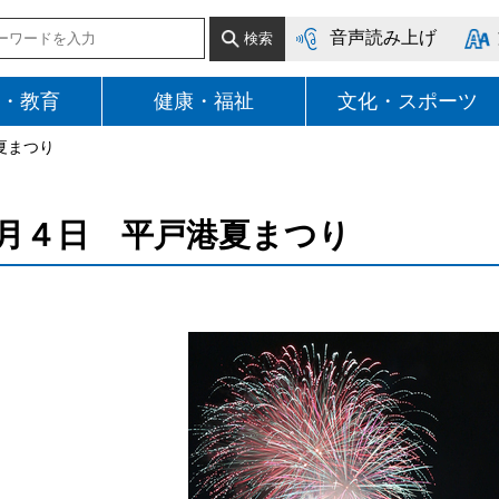
音声読み上げ
・教育
健康・福祉
文化・スポーツ
夏まつり
月４日 平戸港夏まつり