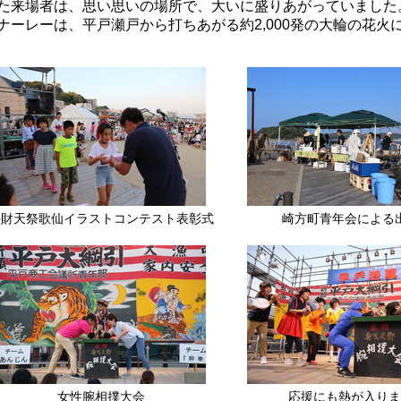
た来場者は、思い思いの場所で、大いに盛りあがっていました
ナーレーは、平戸瀬戸から打ちあがる約2,000発の大輪の花
弁財天祭歌仙イラストコンテスト表彰式
崎方町青年会による
女性腕相撲大会
応援にも熱が入り