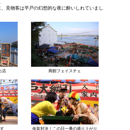
。
火に、見物客は平戸の幻想的な夜に酔いしれていまし
出店
商館フェイスチェ
ます
仮装対決！この日一番の盛り上がり