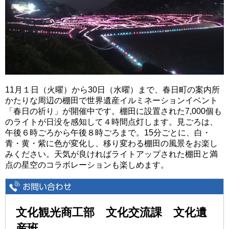
11月１日（火曜）から30日（水曜）まで、春日町の案内所
かたりな周辺の棚田で世界遺産イルミネーションイベント
「春日の祈り」が開催中です。棚田に設置された7,000個も
のライトが日没を感知して４時間点灯します。見ごろは、
午後６時ごろから午後８時ごろまで。15分ごとに、白・
青・黄・紫に色が変化し、移り変わる棚田の風景をお楽し
みください。天気が良ければライトアップされた棚田と満
点の星空のコラボレーションも楽しめます。
文化観光商工部 文化交流課 文化遺
産班