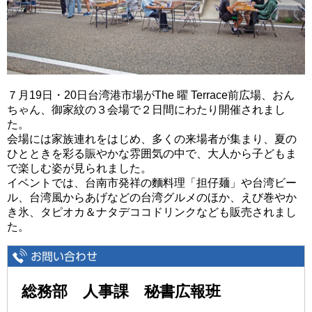
７月19日・20日台湾港市場がThe 曜 Terrace前広場、おん
ちゃん、御家紋の３会場で２日間にわたり開催されまし
た。
会場には家族連れをはじめ、多くの来場者が集まり、夏の
ひとときを彩る賑やかな雰囲気の中で、大人から子どもま
で楽しむ姿が見られました。
イベントでは、台南市発祥の麵料理「担仔麺」や台湾ビー
ル、台湾風からあげなどの台湾グルメのほか、えび巻やか
き氷、タピオカ＆ナタデココドリンクなども販売されまし
た。
総務部 人事課 秘書広報班