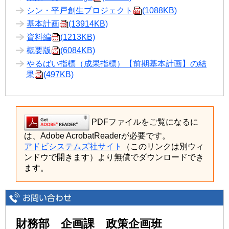
シン・平戸創生プロジェクト
(1088KB)
基本計画
(13914KB)
資料編
(1213KB)
概要版
(6084KB)
やるばい指標（成果指標）【前期基本計画】の結
果
(497KB)
PDFファイルをご覧になるに
は、Adobe AcrobatReaderが必要です。
アドビシステムズ社サイト
（このリンクは別ウィ
ンドウで開きます）より無償でダウンロードでき
ます。
財務部 企画課 政策企画班