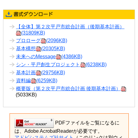
【全体】第２次平戸市総合計画（後期基本計画）
(31809KB)
プロローグ
(2096KB)
基本構想
(20305KB)
未来へのMessage
(4386KB)
シン・平戸創生プロジェクト
(6238KB)
基本計画
(29756KB)
資料編
(6259KB)
概要版
（第２次平戸市総合計画 後期基本計画）
(5033KB)
PDFファイルをご覧になるに
は、Adobe AcrobatReaderが必要です。
アドビシステムズ社サイト
（このリンクは別ウィ