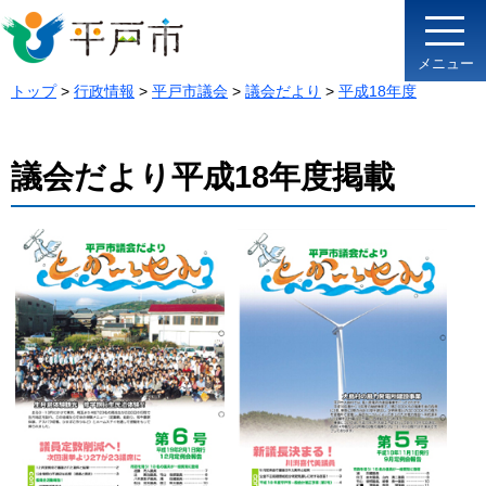
メニュー
トップ
>
行政情報
>
平戸市議会
>
議会だより
>
平成18年度
議会だより平成18年度掲載