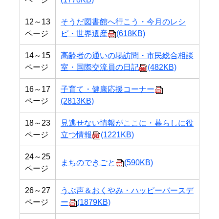
12～13
そうだ図書館へ行こう・今月のレシ
ページ
ピ・世界遺産
(618KB)
14～15
高齢者の通いの場訪問・市民総合相談
ページ
室・国際交流員の日記
(482KB)
16～17
子育て・健康応援コーナー
ページ
(2813KB)
18～23
見逃せない情報がここに・暮らしに役
ページ
立つ情報
(1221KB)
24～25
まちのできごと
(590KB)
ページ
26～27
うぶ声＆おくやみ・ハッピーバースデ
ページ
ー
(1879KB)