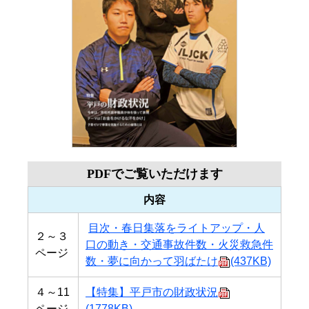
PDFでご覧いただけます
内容
目次・春日集落をライトアップ・人
２～３
口の動き・交通事故件数・火災救急件
ページ
数・夢に向かって羽ばたけ
(437KB)
４～11
【特集】平戸市の財政状況
ページ
(1778KB)