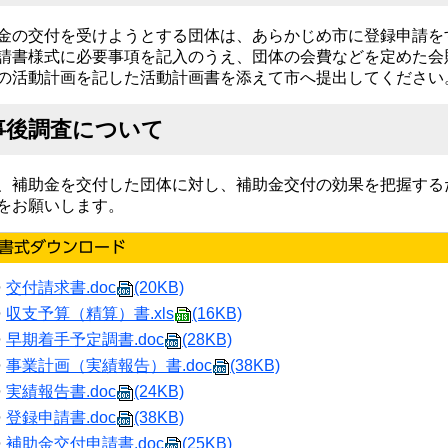
金の交付を受けようとする団体は、あらかじめ市に登録申請を
請書様式に必要事項を記入のうえ、団体の会費などを定めた会
の活動計画を記した活動計画書を添えて市へ提出してください
事後調査について
、補助金を交付した団体に対し、補助金交付の効果を把握する
をお願いします。
交付請求書.doc
(20KB)
収支予算（精算）書.xls
(16KB)
早期着手予定調書.doc
(28KB)
事業計画（実績報告）書.doc
(38KB)
実績報告書.doc
(24KB)
登録申請書.doc
(38KB)
補助金交付申請書.doc
(25KB)