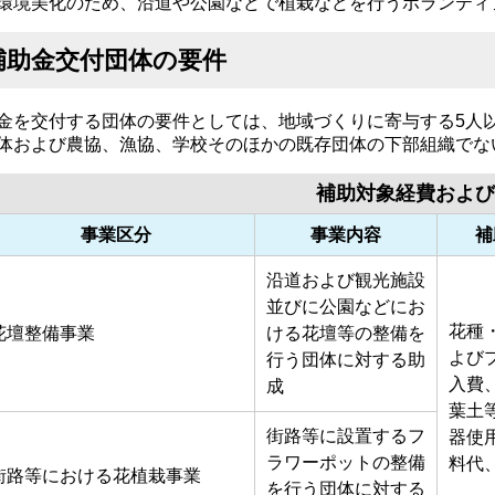
環境美化のため、沿道や公園などで植栽などを行うボランティ
補助金交付団体の要件
金を交付する団体の要件としては、地域づくりに寄与する5人
体および農協、漁協、学校そのほかの既存団体の下部組織でな
補助対象経費および
事業区分
事業内容
補
沿道および観光施設
並びに公園などにお
花種
花壇整備事業
ける花壇等の整備を
よび
行う団体に対する助
入費
成
葉土
街路等に設置するフ
器使
ラワーポットの整備
料代
街路等における花植栽事業
を行う団体に対する