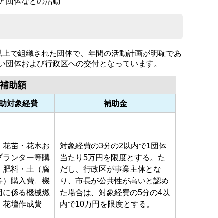
ア団体などの活動
以上で組織された団体で、年間の活動計画が明確であ
い団体および行政区への交付となっています。
補助額
助対象経費
補助金
・花苗・花木お
対象経費の3分の2以内で1団体
プランター等購
当たり5万円を限度とする。た
、肥料・土（腐
だし、行政区が事業主体とな
等）購入費、機
り、市長が公共性が高いと認め
用に係る機械燃
た場合は、対象経費の5分の4以
、花壇作成費
内で10万円を限度とする。