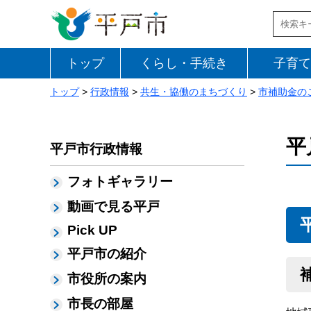
トップ
くらし・手続き
子育て
トップ
>
行政情報
>
共生・協働のまちづくり
>
市補助金の
平
平戸市行政情報
フォトギャラリー
動画で見る平戸
Pick UP
平戸市の紹介
市役所の案内
市長の部屋