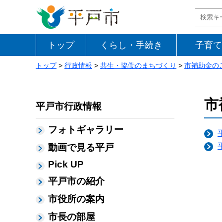
トップ
くらし・手続き
子育て
トップ
>
行政情報
>
共生・協働のまちづくり
>
市補助金の
市
平戸市行政情報
フォトギャラリー
動画で見る平戸
Pick UP
平戸市の紹介
市役所の案内
市長の部屋