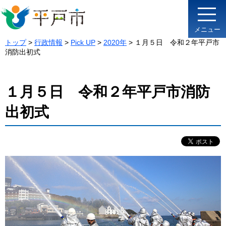
メニュー
トップ
>
行政情報
>
Pick UP
>
2020年
> １月５日 令和２年平戸市
消防出初式
１月５日 令和２年平戸市消防
出初式