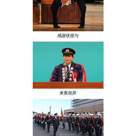
感謝状授与
来賓祝辞