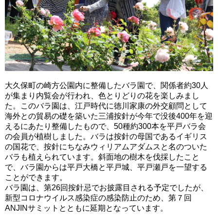
大久保町の崎方公園内に整備したバラ園で、関係者約30人
が集まり内覧会が行われ、色とりどりの花を楽しみまし
た。このバラ園は、江戸時代に徳川家康の外交顧問として
海外との貿易の礎を築いた三浦按針が今年で没後400年を迎
えるにあたり整備したもので、50種約300本を平戸バラ会
の会員が植樹しました。バラは按針の母国であるイギリス
の国花で、按針にちなみウィリアムアダムスと名のついた
バラも植えられています。斜面地の樹木を伐採したこと
で、バラ園からは平戸大橋と平戸城、平戸瀬戸を一望する
ことができます。
バラ園は、第26回按針忌でお披露目される予定でしたが、
新型コロナウイルス感染症の感染防止のため、第７回
ANJINサミットとともに延期となっています。