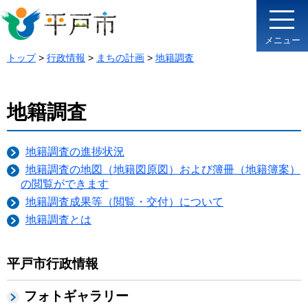
メニュー
トップ
>
行政情報
>
まちの計画
>
地籍調査
地籍調査
地籍調査の進捗状況
地籍調査の地図（地籍図原図）および簿冊（地籍簿案）
の閲覧ができます
地籍調査成果等（閲覧・交付）について
地籍調査とは
平戸市行政情報
フォトギャラリー