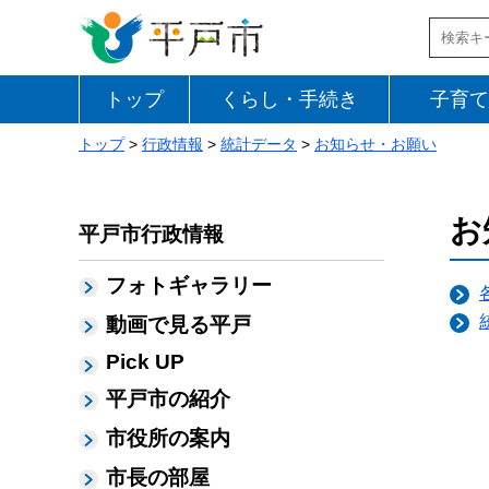
トップ
くらし・手続き
子育て
トップ
>
行政情報
>
統計データ
>
お知らせ・お願い
お
平戸市行政情報
フォトギャラリー
動画で見る平戸
Pick UP
平戸市の紹介
市役所の案内
市長の部屋