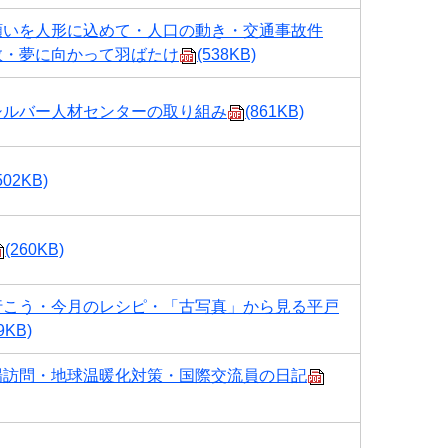
願いを人形に込めて・人口の動き・交通事故件
数・夢に向かって羽ばたけ
(538KB)
シルバー人材センターの取り組み
(861KB)
502KB)
(260KB)
行こう・今月のレシピ・「古写真」から見る平戸
9KB)
場訪問・地球温暖化対策・国際交流員の日記