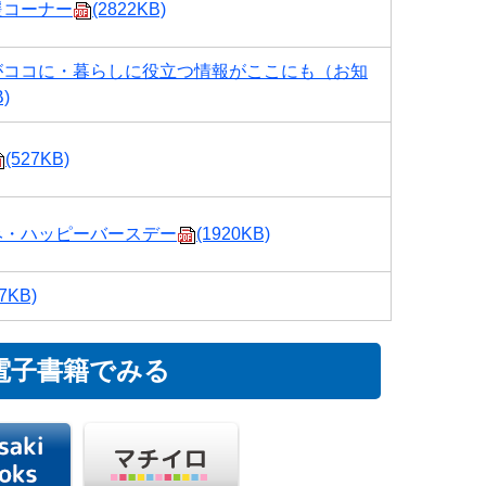
援コーナー
(2822KB)
がココに・暮らしに役立つ情報がここにも（お知
B)
(527KB)
み・ハッピーバースデー
(1920KB)
7KB)
電子書籍でみる