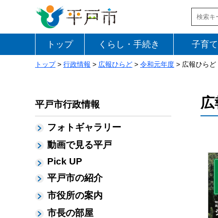
トップ
くらし・手続き
子育て
トップ
>
行政情報
>
広報ひらど
>
令和元年度
> 広報ひらど 
広
平戸市行政情報
フォトギャラリー
動画で見る平戸
Pick UP
平戸市の紹介
市役所の案内
市長の部屋