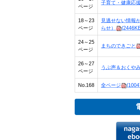
子育て・健康応
ページ
18～23
見逃せない情報
ページ
らせ）
(2446K
24～25
まちのできごと
ページ
26～27
うぶ声＆おくや
ページ
No.168
全ページ
(1004