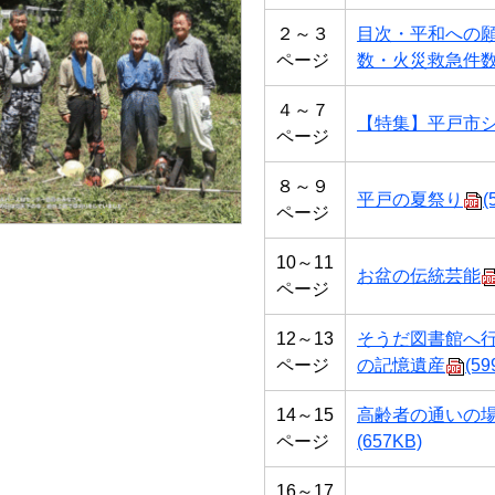
２～３
目次・平和への
ページ
数・火災救急件
４～７
【特集】平戸市
ページ
８～９
平戸の夏祭り
(
ページ
10～11
お盆の伝統芸能
ページ
12～13
そうだ図書館へ
ページ
の記憶遺産
(59
14～15
高齢者の通いの
ページ
(657KB)
16～17