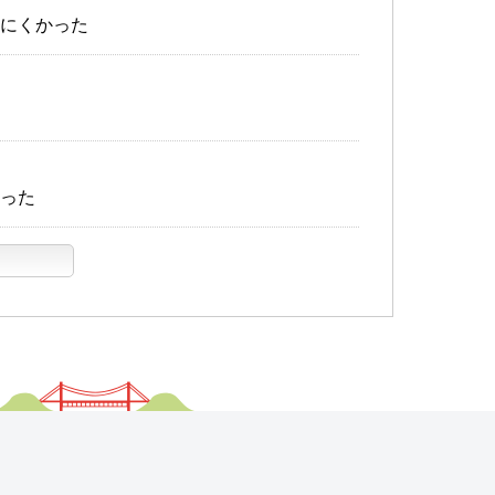
にくかった
った