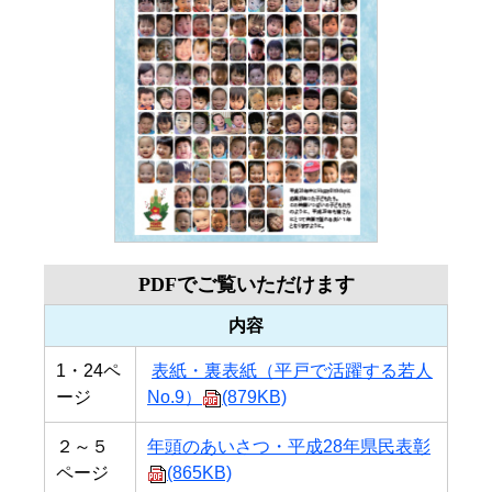
PDFでご覧いただけます
内容
1・24ペ
表紙・裏表紙（平戸で活躍する若人
ージ
No.9）
(879KB)
２～５
年頭のあいさつ・平成28年県民表彰
ページ
(865KB)