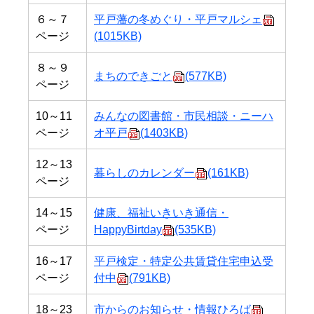
６～７
平戸藩の冬めぐり・平戸マルシェ
ページ
(1015KB)
８～９
まちのできごと
(577KB)
ページ
10～11
みんなの図書館・市民相談・ニーハ
ページ
オ平戸
(1403KB)
12～13
暮らしのカレンダー
(161KB)
ページ
14～15
健康、福祉いきいき通信・
ページ
HappyBirtday
(535KB)
16～17
平戸検定・特定公共賃貸住宅申込受
ページ
付中
(791KB)
18～23
市からのお知らせ・情報ひろば